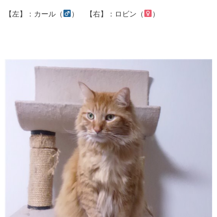
【左】：カール（
） 【右】：ロビン（
）