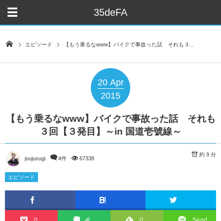
35deFA
エピソード
【もう乗るなwww】バイクで事故った話 それも３...
20
Apr
2015
【もう乗るなwww】バイクで事故った話 それも
３回【３発目】～in 国道壱號線～
約 9 分
joujusugi
4件
67338
エピソード
0
0
Send