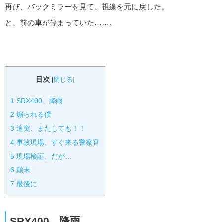
再び、バックミラーを見て、視線を元に戻した。
と、前の車が停まっていた……。
目次
[
閉じる
]
1
SRX400、降雨
2
煽られる僕
3
追突、またしても！！
4
事故現場、すぐ来る警察官
5
現場検証、だが…
6
顛末
7
最後に
SRX400、降雨