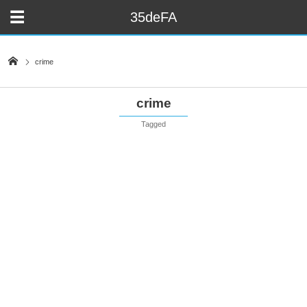
35deFA
crime
crime
Tagged