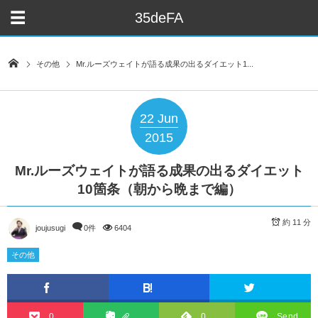
35deFA
その他
Mr.ルーズウェイトが語る成果の出るダイエット1...
22
Jun
2015
Mr.ルーズウェイトが語る成果の出るダイエット
10箇条（朝から晩まで編）
約 11 分
joujusugi
0件
6404
その他
0
0
Send