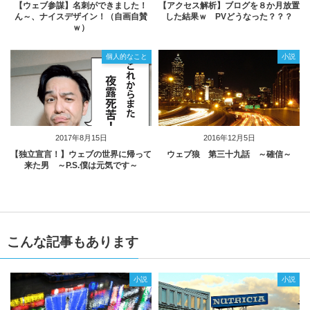
【ウェブ参謀】名刺ができました！
【アクセス解析】ブログを８か月放置
ん～、ナイスデザイン！（自画自賛
した結果ｗ PVどうなった？？？
ｗ）
個人的なこと
小説
2017年8月15日
2016年12月5日
【独立宣言！】ウェブの世界に帰って
ウェブ狼 第三十九話 ～確信～
来た男 ～P.S.僕は元気です～
こんな記事もあります
小説
小説