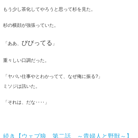
もう少し茶化してやろうと思って杉を見た。
杉の横顔が強張っていた。
びびってる
「ああ、
」
重々しい口調だった。
「ヤバい仕事やとわかってて、なぜ俺に振る?」
ミソジは訊いた。
「それは、だな‥‥」
続き【ウェブ狼 第二話 ～貴婦人と野獣～】