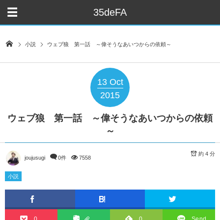
35deFA
小説
ウェブ狼 第一話 ～偉そうなあいつからの依頼～
13
Oct
2015
ウェブ狼 第一話 ～偉そうなあいつからの依頼
～
約 4 分
joujusugi
0件
7558
小説
0
0
Send