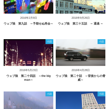
2016年2月9日
2016年9月26日
ウェブ狼 第九話 ～予期せぬ再会～
ウェブ狼 第三十五話 ～ 通過 ～
小説
小説
2016年5月23日
2016年4月28日
ウェブ狼 第二十四話 ～the big
ウェブ狼 第二十話 ～背後からの脅
man～
威～
小説
小説