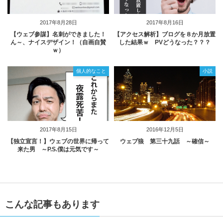
2017年8月28日
2017年8月16日
【ウェブ参謀】名刺ができました！
【アクセス解析】ブログを８か月放置
ん～、ナイスデザイン！（自画自賛
した結果ｗ PVどうなった？？？
ｗ）
個人的なこと
小説
2017年8月15日
2016年12月5日
【独立宣言！】ウェブの世界に帰って
ウェブ狼 第三十九話 ～確信～
来た男 ～P.S.僕は元気です～
こんな記事もあります