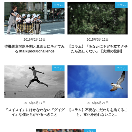
コラム
コラム
2016年2月16日
2015年3月12日
待機児童問題を割と真面目に考えてみ
【コラム】「あなたに予定を立てさせ
る #taikijidou0challenge
たら楽しくない」【夫婦の役割】
コラム
コラム
2015年4月17日
2015年5月21日
『スイスイ』にはかなわない『グイグ
【コラム】不要なこだわりを捨てるこ
イ』な僕たちがやるべきこと
と。変化を恐れないこと。
コラム