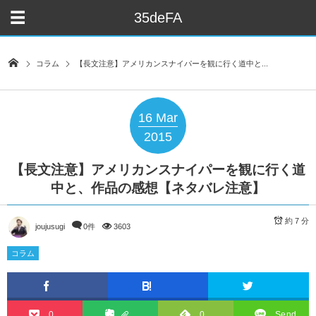
35deFA
コラム
【長文注意】アメリカンスナイパーを観に行く道中と...
16
Mar
2015
【長文注意】アメリカンスナイパーを観に行く道
中と、作品の感想【ネタバレ注意】
約 7 分
joujusugi
0件
3603
コラム
0
0
Send