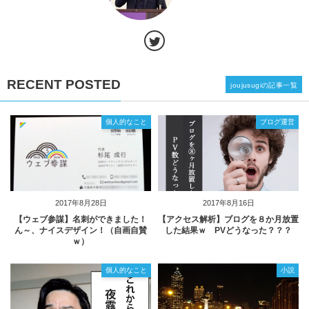
RECENT POSTED
joujusugiの記事一覧
個人的なこと
ブログ運営
2017年8月28日
2017年8月16日
【ウェブ参謀】名刺ができました！
【アクセス解析】ブログを８か月放置
ん～、ナイスデザイン！（自画自賛
した結果ｗ PVどうなった？？？
ｗ）
個人的なこと
小説