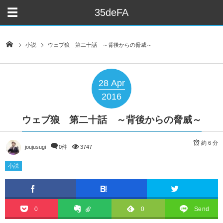
35deFA
小説
ウェブ狼 第二十話 ～背後からの脅威～
28
Apr
2016
ウェブ狼 第二十話 ～背後からの脅威～
約 6 分
joujusugi
0件
3747
小説
0
0
Send