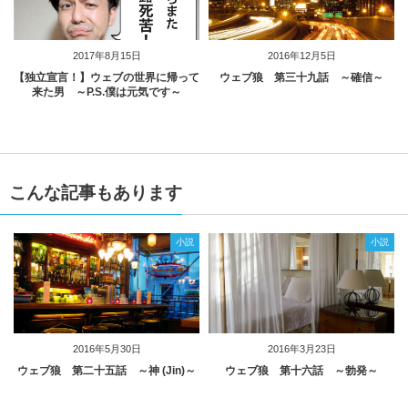
2017年8月15日
2016年12月5日
【独立宣言！】ウェブの世界に帰って
ウェブ狼 第三十九話 ～確信～
来た男 ～P.S.僕は元気です～
こんな記事もあります
小説
小説
2016年5月30日
2016年3月23日
ウェブ狼 第二十五話 ～神 (Jin)～
ウェブ狼 第十六話 ～勃発～